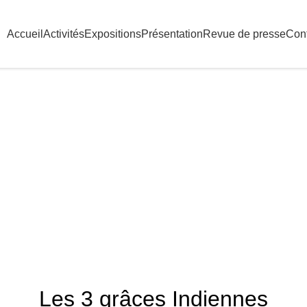
Accueil
Activités
Expositions
Présentation
Revue de presse
Con
Blog
HOME
PEINTURES
PEINTURES
Les 3 grâces Indiennes