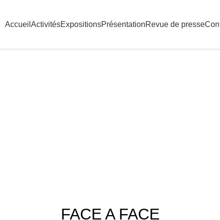
Accueil
Activités
Expositions
Présentation
Revue de presse
Con
Blog
HOME
FEATURED
,
FEATURED
PEINTURES
FACE A FACE